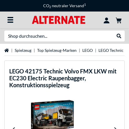
1
CO
neutraler Versand
2
Suche
Suche
Startseite
Spielzeug
Top Spielzeug-Marken
LEGO
LEGO Technic
LEGO
42175 Technic Volvo FMX LKW mit
EC230 Electric Raupenbagger,
Konstruktionsspielzeug