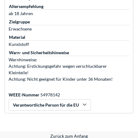
Altersempfehlung
ab 18 Jahren
Zielgruppe
Erwachsene
Material
Kunststoff
Warn- und Sicherheitshinweise
Warnhinweise:
Achtung: Erstickungsgefahr wegen verschluckbarer
Kleinteile!
Achtung: Nicht geeignet für Kinder unter 36 Monaten!
WEEE-Nummer
54978142
Verantwortliche Person für die EU
Zurück zum Anfang