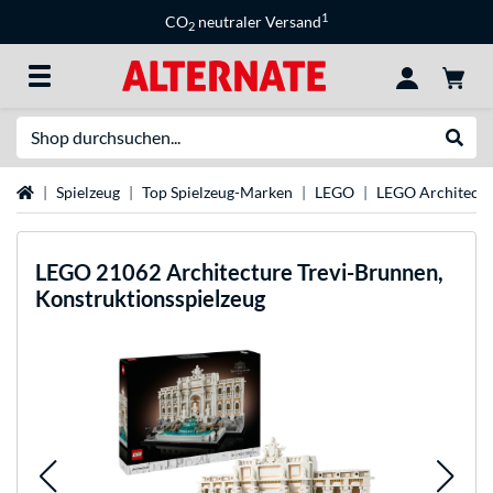
1
CO
neutraler Versand
2
Suche
Suche
Startseite
Spielzeug
Top Spielzeug-Marken
LEGO
LEGO Architectu
LEGO
21062 Architecture Trevi-Brunnen,
Konstruktionsspielzeug