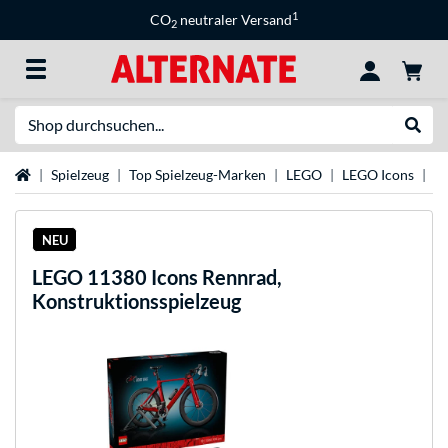
1
CO
neutraler Versand
2
Suche
Suche
Startseite
Spielzeug
Top Spielzeug-Marken
LEGO
LEGO Icons
LE
NEU
LEGO
11380 Icons Rennrad,
Konstruktionsspielzeug