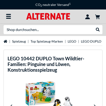
1
CO
neutraler Versand
2
Suche
Suche
Startseite
Spielzeug
Top Spielzeug-Marken
LEGO
LEGO DUPLO
LEGO
10442 DUPLO Town Wildtier-
Familien: Pinguine und Löwen,
Konstruktionsspielzeug