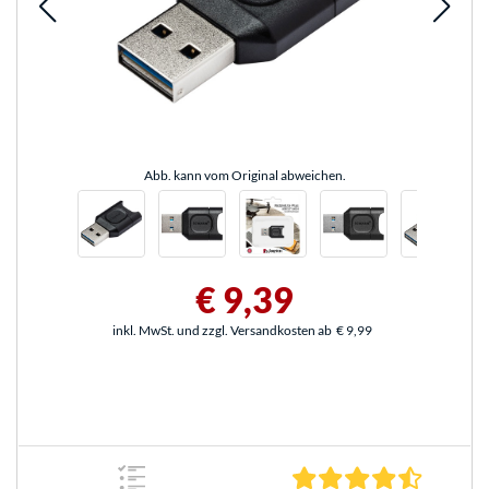
Abb. kann vom Original abweichen.
€ 9,39
inkl. MwSt. und zzgl. Versandkosten ab
€ 9,99
4.5 Stern