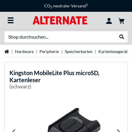
1
CO
neutraler Versand
2
Suche
Suche
Startseite
Hardware
Peripherie
Speicherkarten
Kartenlesegerät
Kingston
MobileLite Plus microSD,
Kartenleser
(schwarz)