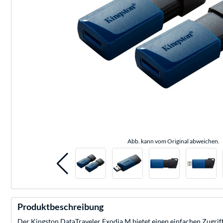
Abb. kann vom Original abweichen.
Produktbeschreibung
Der Kingston DataTraveler Exodia M bietet einen einfachen Zugrif