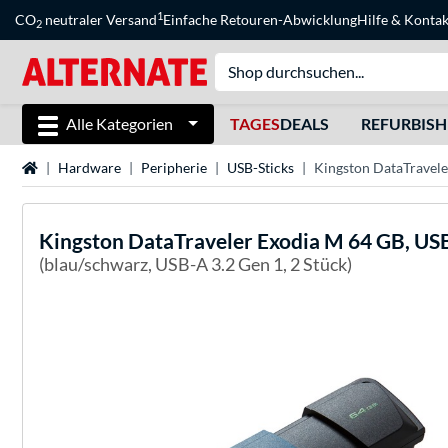
1
CO
neutraler Versand
Einfache Retouren-Abwicklung
Hilfe
&
Kontak
2
Alle Kategorien
TAGES
DEALS
REFURBIS
Startseite
Hardware
Peripherie
USB-Sticks
Kingston DataTravele
Kingston
DataTraveler Exodia M 64 GB, US
(blau/schwarz, USB-A 3.2 Gen 1, 2 Stück)