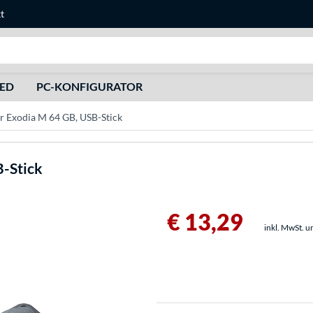
t
Suche
HED
PC-KONFIGURATOR
r Exodia M 64 GB, USB-Stick
B-Stick
€ 13,29
inkl. MwSt. u