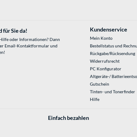
Kundenservice
 für Sie da!
Mein Konto
 Hilfe oder Informationen? Dann
ser
Email-Kontaktformular
und
Bestellstatus und Rechn
en!
Rückgabe/Rücksendung
Widerrufsrecht
PC Konfigurator
Altgeräte-/ Batterieents
Gutschein
Tinten- und Tonerfinder
Hilfe
Einfach bezahlen