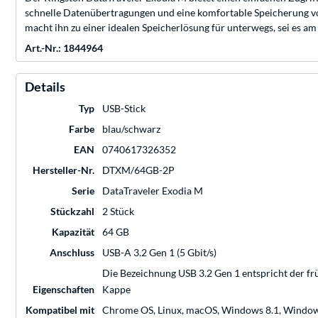
schnelle Datenübertragungen und eine komfortable Speicherung von
macht ihn zu einer idealen Speicherlösung für unterwegs, sei es am 
Art.-Nr.: 1844964
Details
Typ
USB-Stick
Farbe
blau/schwarz
EAN
0740617326352
Hersteller-Nr.
DTXM/64GB-2P
Serie
DataTraveler Exodia M
Stückzahl
2 Stück
Kapazität
64 GB
Anschluss
USB-A 3.2 Gen 1 (5 Gbit/s)
Die Bezeichnung USB 3.2 Gen 1 entspricht der fr
Eigenschaften
Kappe
Kompatibel mit
Chrome OS, Linux, macOS, Windows 8.1, Windo