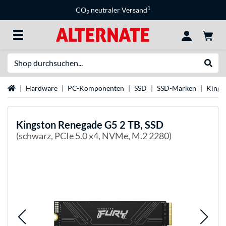
1
CO
neutraler Versand
2
Suche
Suche
Startseite
Hardware
PC-Komponenten
SSD
SSD-Marken
Kings
Kingston
Renegade G5 2 TB, SSD
(schwarz, PCIe 5.0 x4, NVMe, M.2 2280)