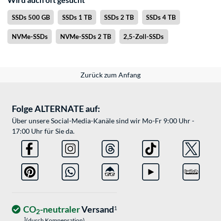
SSDs 500 GB
SSDs 1 TB
SSDs 2 TB
SSDs 4 TB
NVMe-SSDs
NVMe-SSDs 2 TB
2,5-Zoll-SSDs
Zurück zum Anfang
Folge ALTERNATE auf:
Über unsere Social-Media-Kanäle sind wir Mo-Fr 9:00 Uhr -
17:00 Uhr für Sie da.
CO
-neutraler
Versand
1
2
1
(durch Kompensation)