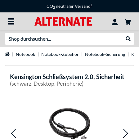
1
CO
neutraler Versand
2
Suche
Suche
Startseite
Notebook
Notebook-Zubehör
Notebook-Sicherung
Ken
Kensington
Schließsystem 2.0, Sicherheit
(schwarz, Desktop, Peripherie)