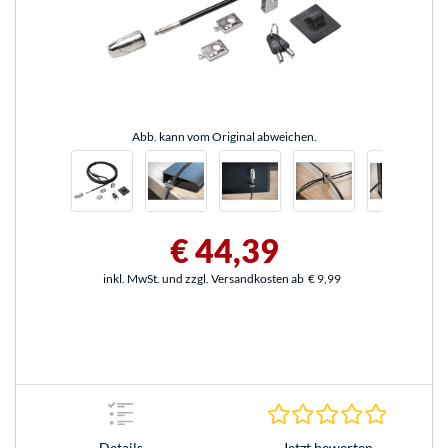
Abb. kann vom Original abweichen.
€ 44,39
inkl. MwSt. und zzgl. Versandkosten ab
€ 9,99
0.0 Stern
Jetzt bewerten
Details