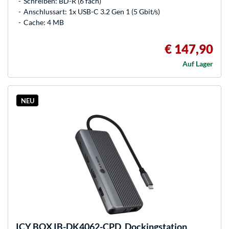
Schreiben: BD-R (6 fach)
Anschlussart: 1x USB-C 3.2 Gen 1 (5 Gbit/s)
Cache: 4 MB
€ 147,90
Auf Lager
NEU
ICY BOX
IB-DK4062-CPD, Dockingstation