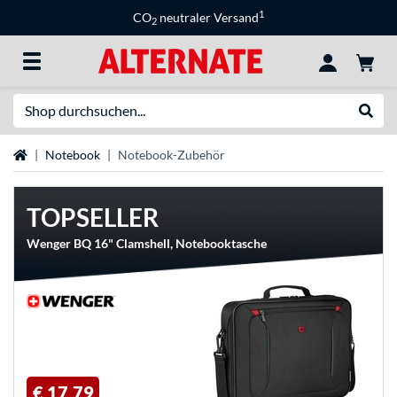
1
CO
neutraler Versand
2
Suche
Suche
Startseite
Notebook
Notebook-Zubehör
TOPSELLER
Wenger BQ 16" Clamshell, Notebooktasche
€ 17,79