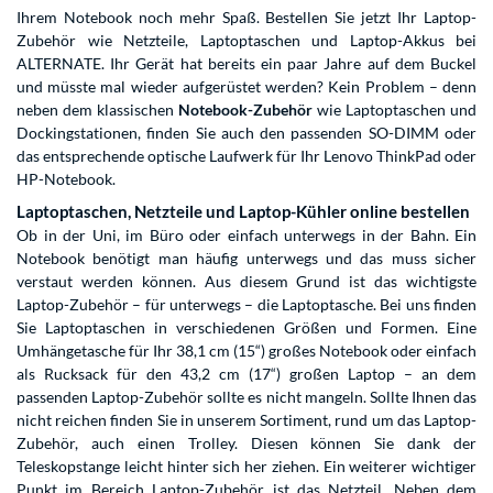
Ihrem Notebook noch mehr Spaß. Bestellen Sie jetzt Ihr Laptop-
Zubehör wie Netzteile, Laptoptaschen und Laptop-Akkus bei
ALTERNATE. Ihr Gerät hat bereits ein paar Jahre auf dem Buckel
und müsste mal wieder aufgerüstet werden? Kein Problem – denn
neben dem klassischen
Notebook-Zubehör
wie Laptoptaschen und
Dockingstationen, finden Sie auch den passenden SO-DIMM oder
das entsprechende optische Laufwerk für Ihr Lenovo ThinkPad oder
HP-Notebook.
Laptoptaschen, Netzteile und Laptop-Kühler online bestellen
Ob in der Uni, im Büro oder einfach unterwegs in der Bahn. Ein
Notebook benötigt man häufig unterwegs und das muss sicher
verstaut werden können. Aus diesem Grund ist das wichtigste
Laptop-Zubehör – für unterwegs – die Laptoptasche. Bei uns finden
Sie Laptoptaschen in verschiedenen Größen und Formen. Eine
Umhängetasche für Ihr 38,1 cm (15“) großes Notebook oder einfach
als Rucksack für den 43,2 cm (17“) großen Laptop – an dem
passenden Laptop-Zubehör sollte es nicht mangeln. Sollte Ihnen das
nicht reichen finden Sie in unserem Sortiment, rund um das Laptop-
Zubehör, auch einen Trolley. Diesen können Sie dank der
Teleskopstange leicht hinter sich her ziehen. Ein weiterer wichtiger
Punkt im Bereich Laptop-Zubehör ist das Netzteil. Neben dem