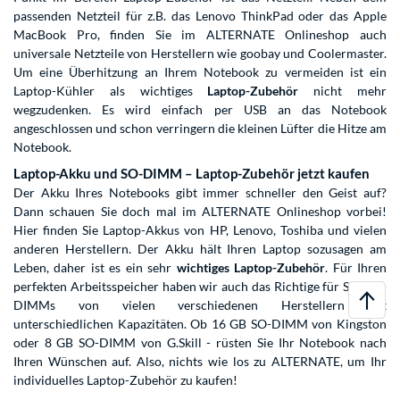
passenden Netzteil für z.B. das Lenovo ThinkPad oder das Apple
MacBook Pro, finden Sie im ALTERNATE Onlineshop auch
universale Netzteile von Herstellern wie goobay und Coolermaster.
Um eine Überhitzung an Ihrem Notebook zu vermeiden ist ein
Laptop-Kühler als wichtiges
Laptop-Zubehör
nicht mehr
wegzudenken. Es wird einfach per USB an das Notebook
angeschlossen und schon verringern die kleinen Lüfter die Hitze am
Notebook.
Laptop-Akku und SO-DIMM – Laptop-Zubehör jetzt kaufen
Der Akku Ihres Notebooks gibt immer schneller den Geist auf?
Dann schauen Sie doch mal im ALTERNATE Onlineshop vorbei!
Hier finden Sie Laptop-Akkus von HP, Lenovo, Toshiba und vielen
anderen Herstellern. Der Akku hält Ihren Laptop sozusagen am
Leben, daher ist es ein sehr
wichtiges Laptop-Zubehör
. Für Ihren
perfekten Arbeitsspeicher haben wir auch das Richtige für Sie: SO-
DIMMs von vielen verschiedenen Herstellern mit
unterschiedlichen Kapazitäten. Ob 16 GB SO-DIMM von Kingston
oder 8 GB SO-DIMM von G.Skill - rüsten Sie Ihr Notebook nach
Ihren Wünschen auf. Also, nichts wie los zu ALTERNATE, um Ihr
individuelles Laptop-Zubehör zu kaufen!