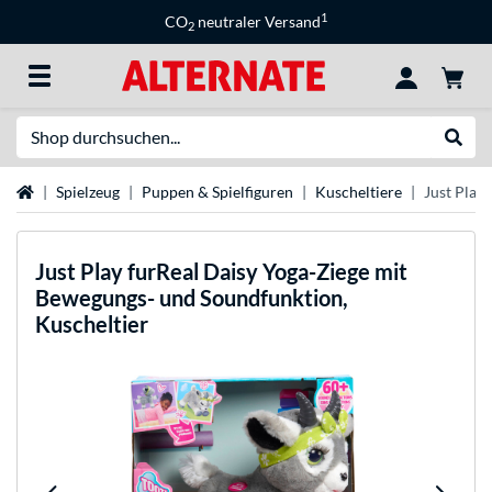
1
CO
neutraler Versand
2
Suche
Suche
Startseite
Spielzeug
Puppen & Spielfiguren
Kuscheltiere
Just Play
Just Play
furReal Daisy Yoga-Ziege mit
Bewegungs- und Soundfunktion,
Kuscheltier