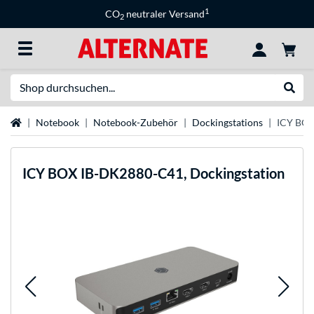
1
CO
neutraler Versand
2
Suche
Suche
Startseite
Notebook
Notebook-Zubehör
Dockingstations
ICY BOX
ICY BOX
IB-DK2880-C41, Dockingstation