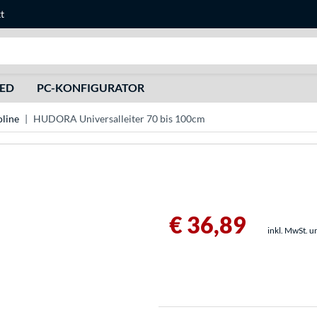
t
Suche
HED
PC-KONFIGURATOR
line
HUDORA Universalleiter 70 bis 100cm
€ 36,89
inkl. MwSt. u