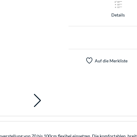
Details
Auf die Merkliste
erstellung von 70 bis 100cm flexibel einsetzen. Die komfortablen, breit