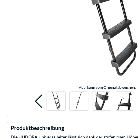
Abb. kann vom Original abweichen.
Produktbeschreibung
Die HUDORA Universalleiter lässt sich dank der stufenlosen Höhenv