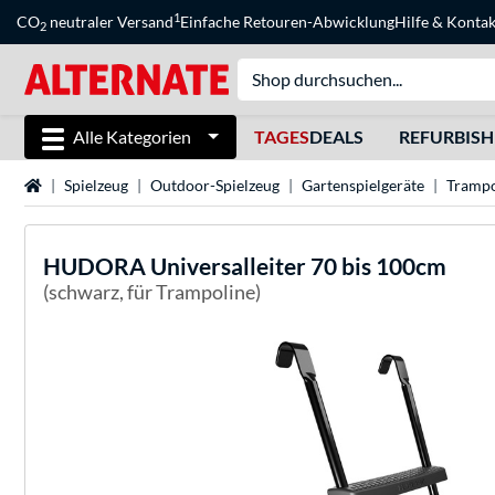
1
CO
neutraler Versand
Einfache Retouren-Abwicklung
Hilfe
&
Kontak
2
Alle Kategorien
TAGES
DEALS
REFURBIS
Startseite
Spielzeug
Outdoor-Spielzeug
Gartenspielgeräte
Trampo
HUDORA
Universalleiter 70 bis 100cm
(schwarz, für Trampoline)