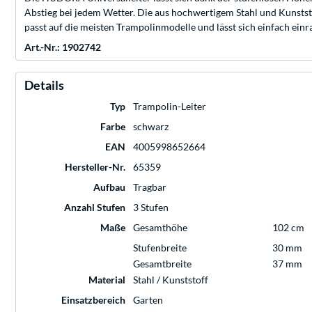
Abstieg bei jedem Wetter. Die aus hochwertigem Stahl und Kunststo
passt auf die meisten Trampolinmodelle und lässt sich einfach einr
Art.-Nr.: 1902742
Details
Typ
Trampolin-Leiter
Farbe
schwarz
EAN
4005998652664
Hersteller-Nr.
65359
Aufbau
Tragbar
Anzahl Stufen
3 Stufen
Maße
Gesamthöhe
102 cm
Stufenbreite
30 mm
Gesamtbreite
37 mm
Material
Stahl / Kunststoff
Einsatzbereich
Garten