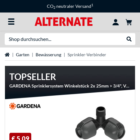
1
CO
neutraler Versand
2
Suche
Suche
Startseite
Garten
Bewässerung
Sprinkler-Verbinder
TOPSELLER
GARDENA Sprinklersystem Winkelstück 2x 25mm > 3/4", Verbindung
€ 5,09