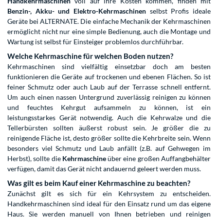
Handkehrmaschinen
voll auf ihre Kosten kommen, finden mit
Benzin-, Akku- und Elektro-Kehrmaschinen
selbst Profis ideale
Geräte bei ALTERNATE. Die einfache Mechanik der Kehrmaschinen
ermöglicht nicht nur eine simple Bedienung, auch die Montage und
Wartung ist selbst für Einsteiger problemlos durchführbar.
Welche Kehrmaschine für welchen Boden nutzen?
Kehrmaschinen sind vielfältig einsetzbar doch am besten
funktionieren die Geräte auf trockenen und ebenen Flächen. So ist
feiner Schmutz oder auch Laub auf der Terrasse schnell entfernt.
Um auch einen nassen Untergrund zuverlässig reinigen zu können
und feuchtes Kehrgut aufsammeln zu können, ist ein
leistungsstarkes Gerät notwendig. Auch die Kehrwalze und die
Tellerbürsten sollten äußerst robust sein. Je größer die zu
reinigende Fläche ist, desto größer sollte die Kehrbreite sein. Wenn
besonders viel Schmutz und Laub anfällt (z.B. auf Gehwegen im
Herbst), sollte die
Kehrmaschine
über eine großen Auffangbehälter
verfügen, damit das Gerät nicht andauernd geleert werden muss.
Was gilt es beim Kauf einer Kehrmaschine zu beachten?
Zunächst gilt es sich für ein Kehrsystem zu entscheiden.
Handkehrmaschinen sind ideal für den Einsatz rund um das eigene
Haus. Sie werden manuell von Ihnen betrieben und reinigen