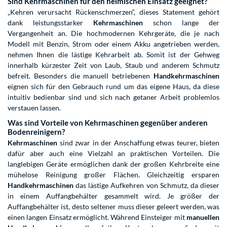
Sind Kehrmaschinen für den heimischen Einsatz geeignet?
„Kehren verursacht Rückenschmerzen“, dieses Statement gehört
dank leistungsstarker
Kehrmaschinen
schon lange der
Vergangenheit an. Die hochmodernen Kehrgeräte, die je nach
Modell mit Benzin, Strom oder einem Akku angetrieben werden,
nehmen Ihnen die lästige Kehrarbeit ab. Somit ist der Gehweg
innerhalb kürzester Zeit von Laub, Staub und anderem Schmutz
befreit. Besonders die manuell betriebenen
Handkehrmaschinen
eignen sich für den Gebrauch rund um das eigene Haus, da diese
intuitiv bedienbar sind und sich nach getaner Arbeit problemlos
verstauen lassen.
Was sind Vorteile von Kehrmaschinen gegenüber anderen
Bodenreinigern?
Kehrmaschinen
sind zwar in der Anschaffung etwas teurer, bieten
dafür aber auch eine Vielzahl an praktischen Vorteilen. Die
langlebigen Geräte ermöglichen dank der großen Kehrbreite eine
mühelose Reinigung großer Flächen. Gleichzeitig ersparen
Handkehrmaschinen
das lästige Aufkehren von Schmutz, da dieser
in einem Auffangbehälter gesammelt wird. Je größer der
Auffangbehälter ist, desto seltener muss dieser geleert werden, was
einen langen Einsatz ermöglicht. Während Einsteiger mit
manuellen