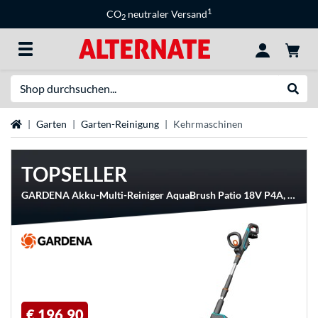
1
CO
neutraler Versand
2
Suche
Suche
Startseite
Garten
Garten-Reinigung
Kehrmaschinen
TOPSELLER
GARDENA Akku-Multi-Reiniger AquaBrush Patio 18V P4A, Hartbodenreiniger
€ 196,90