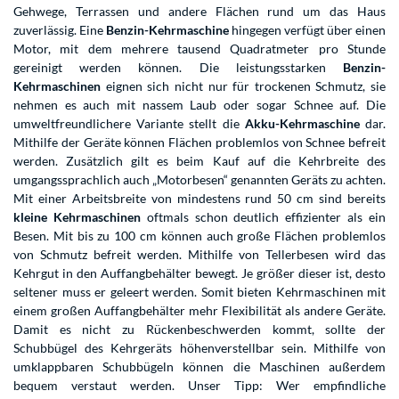
Gehwege, Terrassen und andere Flächen rund um das Haus
zuverlässig. Eine
Benzin-Kehrmaschine
hingegen verfügt über einen
Motor, mit dem mehrere tausend Quadratmeter pro Stunde
gereinigt werden können. Die leistungsstarken
Benzin-
Kehrmaschinen
eignen sich nicht nur für trockenen Schmutz, sie
nehmen es auch mit nassem Laub oder sogar Schnee auf. Die
umweltfreundlichere Variante stellt die
Akku-Kehrmaschine
dar.
Mithilfe der Geräte können Flächen problemlos von Schnee befreit
werden. Zusätzlich gilt es beim Kauf auf die Kehrbreite des
umgangssprachlich auch „Motorbesen“ genannten Geräts zu achten.
Mit einer Arbeitsbreite von mindestens rund 50 cm sind bereits
kleine Kehrmaschinen
oftmals schon deutlich effizienter als ein
Besen. Mit bis zu 100 cm können auch große Flächen problemlos
von Schmutz befreit werden. Mithilfe von Tellerbesen wird das
Kehrgut in den Auffangbehälter bewegt. Je größer dieser ist, desto
seltener muss er geleert werden. Somit bieten Kehrmaschinen mit
einem großen Auffangbehälter mehr Flexibilität als andere Geräte.
Damit es nicht zu Rückenbeschwerden kommt, sollte der
Schubbügel des Kehrgeräts höhenverstellbar sein. Mithilfe von
umklappbaren Schubbügeln können die Maschinen außerdem
bequem verstaut werden. Unser Tipp: Wer empfindliche