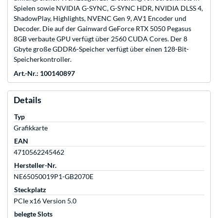
Spielen sowie NVIDIA G-SYNC, G-SYNC HDR, NVIDIA DLSS 4,
ShadowPlay, Highlights, NVENC Gen 9, AV1 Encoder und
Decoder. Die auf der Gainward GeForce RTX 5050 Pegasus
8GB verbaute GPU verfügt über 2560 CUDA Cores. Der 8
Gbyte große GDDR6-Speicher verfügt über einen 128-Bit-
Speicherkontroller.
Art.-Nr.: 100140897
Details
Typ
Grafikkarte
EAN
4710562245462
Hersteller-Nr.
NE65050019P1-GB2070E
Steckplatz
PCIe x16 Version 5.0
belegte Slots