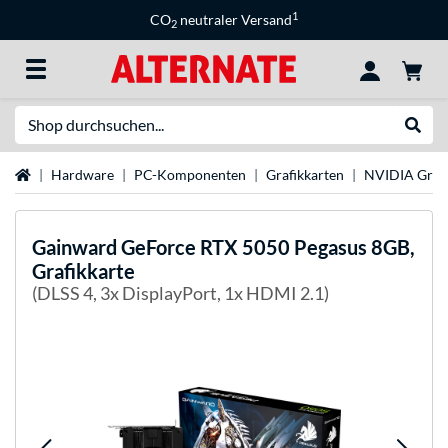
1
CO
neutraler Versand
2
Suche
Suche
Startseite
Hardware
PC-Komponenten
Grafikkarten
NVIDIA Grafi
Gainward
GeForce RTX 5050 Pegasus 8GB,
Grafikkarte
(DLSS 4, 3x DisplayPort, 1x HDMI 2.1)