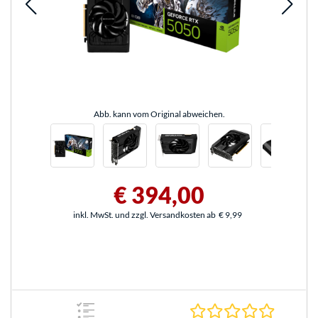
Abb. kann vom Original abweichen.
€ 394,00
inkl. MwSt. und zzgl. Versandkosten ab
€ 9,99
0.0 Stern