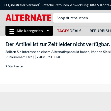
1
CO
neutraler Versand
Einfache Retouren-Abwicklung
Hilfe
&
Kontak
2
Alle Kategorien
TAGES
DEALS
REFURBIS
Der Artikel ist zur Zeit leider nicht verfügbar.
Sollten Sie Interesse an einem Alternativprodukt haben, können Sie 
Rufnummer:
+49 (0) 6403 - 90 50 40
Startseite