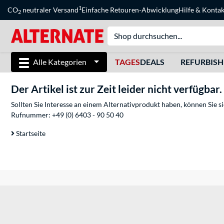
1
CO
neutraler Versand
Einfache Retouren-Abwicklung
Hilfe
&
Kontak
2
Alle Kategorien
TAGES
DEALS
REFURBIS
Der Artikel ist zur Zeit leider nicht verfügbar.
Sollten Sie Interesse an einem Alternativprodukt haben, können Sie 
Rufnummer:
+49 (0) 6403 - 90 50 40
Startseite