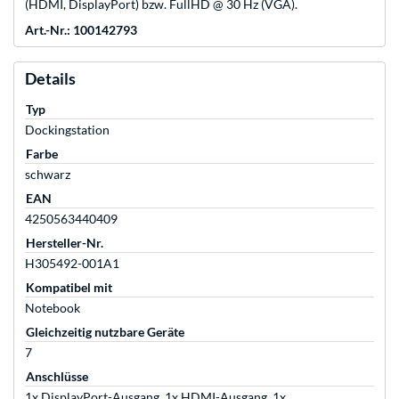
(HDMI, DisplayPort) bzw. FullHD @ 30 Hz (VGA).
Art.-Nr.: 100142793
Details
Typ
Dockingstation
Farbe
schwarz
EAN
4250563440409
Hersteller-Nr.
H305492-001A1
Kompatibel mit
Notebook
Gleichzeitig nutzbare Geräte
7
Anschlüsse
1x DisplayPort-Ausgang, 1x HDMI-Ausgang, 1x