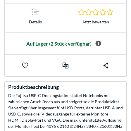
0.0 Stern
Jetzt bewerten
Details
Auf Lager
(2 Stück verfügbar)
Produktbeschreibung
Die Fujitsu USB-C Dockingstation stattet Notebooks mit
zahlreichen Anschlüssen aus und steigert so die Produktivität.
Sie verfügt über insgesamt fünf USB-Ports, darunter USB-A und
USB-C, sowie drei Videoausgänge für externe Monitore -
HDMI, DisplayPort und VGA. Die max. unterstützte Auflösung
der Monitor liegt bei 4096 x 2160 @24Hz / 3840 x 2160@30Hz