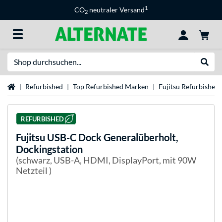
1
CO
neutraler Versand
2
Suche
Suche
Startseite
Refurbished
Top Refurbished Marken
Fujitsu Refurbished
REFURBISHED
Fujitsu
USB-C Dock Generalüberholt,
Dockingstation
(schwarz, USB-A, HDMI, DisplayPort, mit 90W
Netzteil )