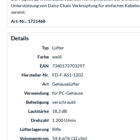
Unterstützung von Daisy Chain Verknüpfung für einfaches Kabelmana
vereint.
Art.-Nr.: 1721468
Details
Typ
Lüfter
Farbe
weiß
EAN
7340172703297
Hersteller-Nr.
FD-F-AS1-1202
Art
Gehäuselüfter
Verwendung
für PC-Gehäuse
Befestigung
verschraubt
Lautstärke
18,3 dB
Drehzahl
1.200 U/min
Lüfterlagerung
Rifle
Volumenstrom
54,4 m³/h (32 cfm)