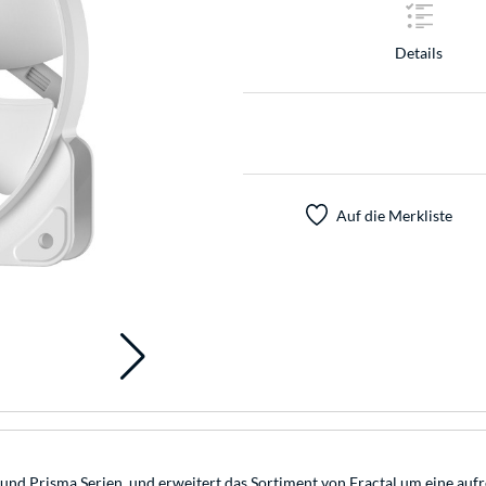
Details
Auf die Merkliste
d Prisma Serien, und erweitert das Sortiment von Fractal um eine aufreg