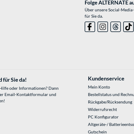
Folge ALTERNATE au
Über unsere Social-Media-
für Sie da.
Kundenservice
 für Sie da!
Mein Konto
 Hilfe oder Informationen? Dann
ser
Email-Kontaktformular
und
Bestellstatus und Rechn
en!
Rückgabe/Rücksendung
Widerrufsrecht
PC Konfigurator
Altgeräte-/ Batterieents
Gutschein