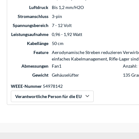
Luftdruck
Bis 1,2 mm/H2O
Stromanschluss
3-pin
Spannungsbereich
7 - 12 Volt
Leistungsaufnahme
0,96 - 1,92 Watt
Kabellänge
50 cm
Feature
Aerodynamische Streben reduzieren Verwirbelu
einfaches Kabelmanagement, Rifle-Lager sind 
Abmessungen
Fan1
Anzahl: 
Gewicht
Gehäuselüfter
135 Gr
WEEE-Nummer
54978142
Verantwortliche Person für die EU