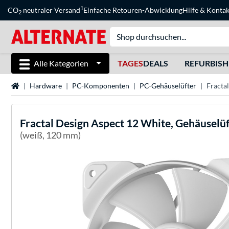
1
CO
neutraler Versand
Einfache Retouren-Abwicklung
Hilfe
&
Kontak
2
Alle Kategorien
TAGES
DEALS
REFURBIS
Startseite
Hardware
PC-Komponenten
PC-Gehäuselüfter
Fracta
Fractal Design
Aspect 12 White, Gehäuselüf
(weiß, 120 mm)