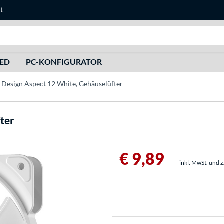
t
Suche
HED
PC-KONFIGURATOR
l Design Aspect 12 White, Gehäuselüfter
ter
€ 9,89
inkl. MwSt. und 