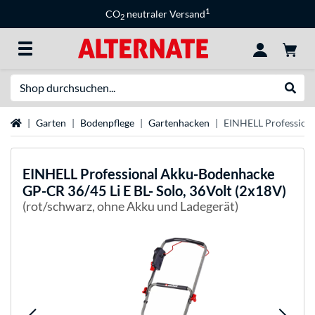
1
CO
neutraler Versand
2
Suche
Suche
Startseite
Garten
Bodenpflege
Gartenhacken
EINHELL Professiona
EINHELL
Professional Akku-Bodenhacke
GP-CR 36/45 Li E BL- Solo, 36Volt (2x18V)
(rot/schwarz, ohne Akku und Ladegerät)