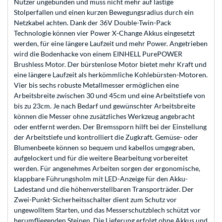
Nutzer ungebunden und muss nicht mehr auf lästige
Stolperfallen und einen kurzen Bewegungsradius durch ein
Netzkabel achten. Dank der 36V Double-Twin-Pack
Technologie können vier Power X-Change Akkus eingesetzt
werden, für eine längere Laufzeit und mehr Power. Angetrieben
wird die Bodenhacke von einem EINHELL PurePOWER
Brushless Motor. Der bürstenlose Motor bietet mehr Kraft und
eine längere Laufzeit als herkömmliche Kohlebürsten-Motoren.
Vier bis sechs robuste Metallmesser ermöglichen eine
Arbeitsbreite zwischen 30 und 45cm und eine Arbeitstiefe von
bis zu 23cm. Je nach Bedarf und gewünschter Arbeitsbreite
können die Messer ohne zusätzliches Werkzeug angebracht
oder entfernt werden. Der Bremssporn hilft bei der Einstellung
der Arbeitstiefe und kontrolliert die Zugkraft. Gemüse- oder
Blumenbeete können so bequem und kabellos umgegraben,
aufgelockert und für die weitere Bearbeitung vorbereitet
werden. Für angenehmes Arbeiten sorgen der ergonomische,
klappbare Führungsholm mit LED-Anzeige für den Akku-
Ladestand und die höhenverstellbaren Transporträder. Der
Zwei-Punkt-Sicherheitsschalter dient zum Schutz vor
ungewolltem Starten, und das Messerschutzblech schützt vor
herumfliegenden Steinen. Die Lieferung erfolgt ohne Akkus und