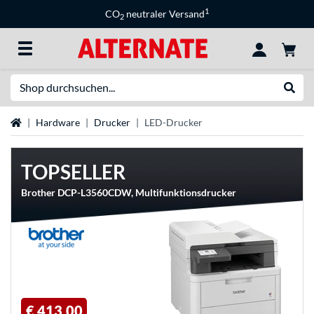
1
CO
neutraler Versand
2
Suche
Suche
Startseite
Hardware
Drucker
LED-Drucker
TOPSELLER
Brother DCP-L3560CDW, Multifunktionsdrucker
€ 413,00