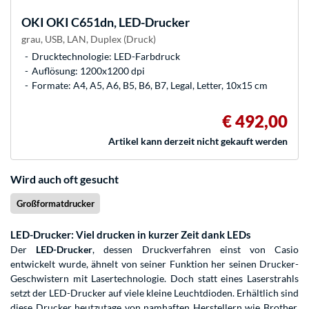
OKI
OKI C651dn, LED-Drucker
grau, USB, LAN, Duplex (Druck)
Drucktechnologie: LED-Farbdruck
Auflösung: 1200x1200 dpi
Formate: A4, A5, A6, B5, B6, B7, Legal, Letter, 10x15 cm
€ 492,00
Artikel kann derzeit nicht gekauft werden
Wird auch oft gesucht
Großformatdrucker
LED-Drucker: Viel drucken in kurzer Zeit dank LEDs
Der
LED-Drucker
, dessen Druckverfahren einst von Casio
entwickelt wurde, ähnelt von seiner Funktion her seinen Drucker-
Geschwistern mit Lasertechnologie. Doch statt eines Laserstrahls
setzt der LED-Drucker auf viele kleine Leuchtdioden. Erhältlich sind
diese Drucker heutzutage von namhaften Herstellern wie Brother,