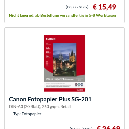
€ 15,49
(
)
€ 0,77
/ Stück
Nicht lagernd, ab Bestellung versandfertig in 5-8 Werktagen
Canon
Fotopapier Plus SG-201
DIN-A3 (20 Blatt), 260 g/qm, Retail
Typ: Fotopapier
€ 26,69
(
)
€ 1,33
/ Stück