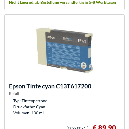
Nicht lagernd, ab Bestellung versandfertig in 5-8 Werktagen
Epson
Tinte cyan C13T617200
Retail
Typ: Tintenpatrone
Druckfarbe: Cyan
Volumen: 100 ml
€ 89,90
(
)
€ 899,00
/ 1 l