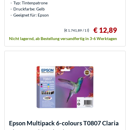
Typ: Tintenpatrone
Druckfarbe: Gelb
Geeignet für: Epson
€ 12,89
(
)
€ 1.741,89
/ 1 l
Nicht lagernd, ab Bestellung versandfertig in 3-6 Werktagen
Epson
Multipack 6-colours T0807 Claria