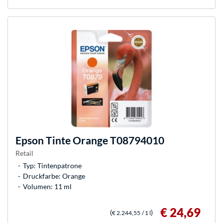
Epson
Tinte Orange T08794010
Retail
Typ: Tintenpatrone
Druckfarbe: Orange
Volumen: 11 ml
€ 24,69
(
)
€ 2.244,55
/ 1 l