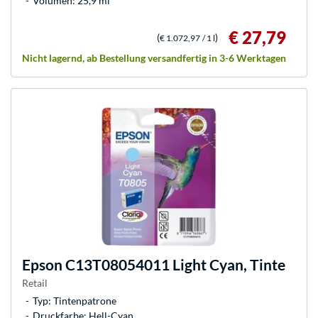
Volumen: 25,9 ml
€ 27,79
(
)
€ 1.072,97
/ 1 l
Nicht lagernd, ab Bestellung versandfertig in 3-6 Werktagen
Epson
C13T08054011 Light Cyan, Tinte
Retail
Typ: Tintenpatrone
Druckfarbe: Hell-Cyan