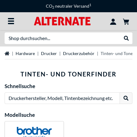
1
CO
neutraler Versand
2
Suche
Suche
Startseite
Hardware
Drucker
Druckerzubehör
Tinten- und Tonerf
TINTEN- UND TONERFINDER
Schnellsuche
Suche
Modellsuche