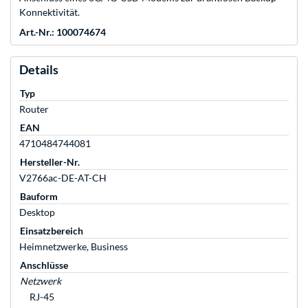
Konnektivität.
Art.-Nr.: 100074674
Details
Typ
Router
EAN
4710484744081
Hersteller-Nr.
V2766ac-DE-AT-CH
Bauform
Desktop
Einsatzbereich
Heimnetzwerke, Business
Anschlüsse
Netzwerk
RJ-45