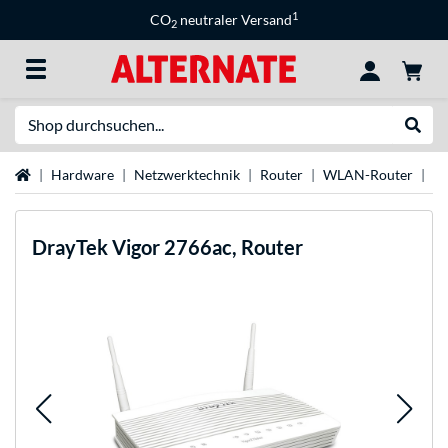
1
CO
neutraler Versand
2
Suche
Suche
Startseite
Hardware
Netzwerktechnik
Router
WLAN-Router
Dr
DrayTek
Vigor 2766ac, Router