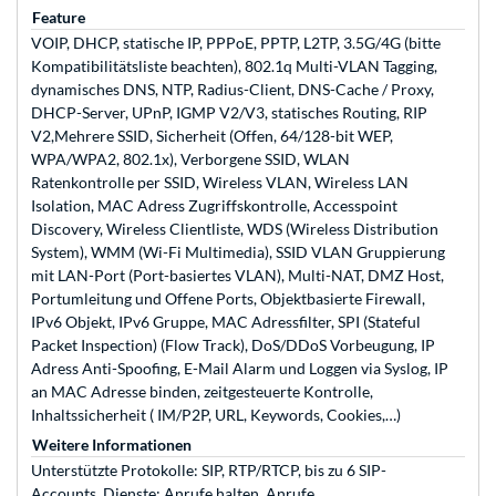
Feature
VOIP, DHCP, statische IP, PPPoE, PPTP, L2TP, 3.5G/4G (bitte
Kompatibilitätsliste beachten), 802.1q Multi-VLAN Tagging,
dynamisches DNS, NTP, Radius-Client, DNS-Cache / Proxy,
DHCP-Server, UPnP, IGMP V2/V3, statisches Routing, RIP
V2,Mehrere SSID, Sicherheit (Offen, 64/128-bit WEP,
WPA/WPA2, 802.1x), Verborgene SSID, WLAN
Ratenkontrolle per SSID, Wireless VLAN, Wireless LAN
Isolation, MAC Adress Zugriffskontrolle, Accesspoint
Discovery, Wireless Clientliste, WDS (Wireless Distribution
System), WMM (Wi-Fi Multimedia), SSID VLAN Gruppierung
mit LAN-Port (Port-basiertes VLAN), Multi-NAT, DMZ Host,
Portumleitung und Offene Ports, Objektbasierte Firewall,
IPv6 Objekt, IPv6 Gruppe, MAC Adressfilter, SPI (Stateful
Packet Inspection) (Flow Track), DoS/DDoS Vorbeugung, IP
Adress Anti-Spoofing, E-Mail Alarm und Loggen via Syslog, IP
an MAC Adresse binden, zeitgesteuerte Kontrolle,
Inhaltssicherheit ( IM/P2P, URL, Keywords, Cookies,…)
Weitere Informationen
Unterstützte Protokolle: SIP, RTP/RTCP, bis zu 6 SIP-
Accounts, Dienste: Anrufe halten, Anrufe