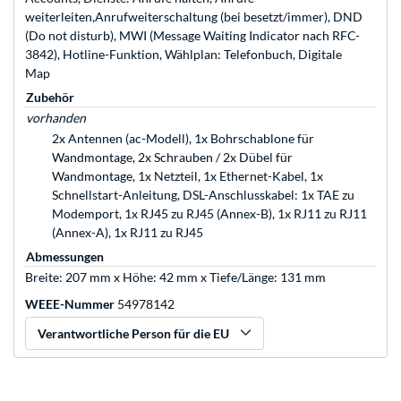
weiterleiten,Anrufweiterschaltung (bei besetzt/immer), DND
(Do not disturb), MWI (Message Waiting Indicator nach RFC-
3842), Hotline-Funktion, Wählplan: Telefonbuch, Digitale
Map
Zubehör
vorhanden
2x Antennen (ac-Modell), 1x Bohrschablone für
Wandmontage, 2x Schrauben / 2x Dübel für
Wandmontage, 1x Netzteil, 1x Ethernet-Kabel, 1x
Schnellstart-Anleitung, DSL-Anschlusskabel: 1x TAE zu
Modemport, 1x RJ45 zu RJ45 (Annex-B), 1x RJ11 zu RJ11
(Annex-A), 1x RJ11 zu RJ45
Abmessungen
Breite: 207 mm x Höhe: 42 mm x Tiefe/Länge: 131 mm
WEEE-Nummer
54978142
Verantwortliche Person für die EU