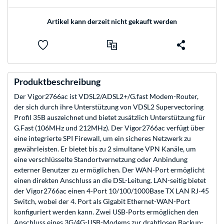
Artikel kann derzeit nicht gekauft werden
Produktbeschreibung
Der Vigor2766ac ist VDSL2/ADSL2+/G.fast Modem-Router,
der sich durch ihre Unterstützung von VDSL2 Supervectoring
Profil 35B auszeichnet und bietet zusätzlich Unterstützung für
G.Fast (106MHz und 212MHz). Der Vigor2766ac verfügt über
eine integrierte SPI Firewall, um ein sicheres Netzwerk zu
gewährleisten. Er bietet bis zu 2 simultane VPN Kanäle, um
eine verschlüsselte Standortvernetzung oder Anbindung
externer Benutzer zu ermöglichen. Der WAN-Port ermöglicht
einen direkten Anschluss an die DSL-Leitung. LAN-seitig bietet
der Vigor2766ac einen 4-Port 10/100/1000Base TX LAN RJ-45
Switch, wobei der 4. Port als Gigabit Ethernet-WAN-Port
konfiguriert werden kann. Zwei USB-Ports ermöglichen den
Anschluss eines 3G/4G-USB-Modems zur drahtlosen Backup-