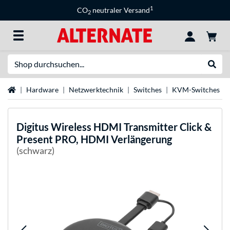
1
CO
neutraler Versand
2
Suche
Suche
Startseite
Hardware
Netzwerktechnik
Switches
KVM-Switches
Digitus
Wireless HDMI Transmitter Click &
Present PRO, HDMI Verlängerung
(schwarz)