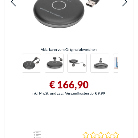
Abb. kann vom Original abweichen.
€ 166,90
inkl. MwSt. und zzgl. Versandkosten ab
€ 9,99
0.0 Stern