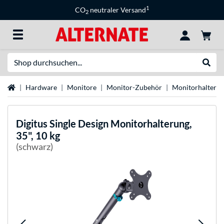
1
CO
neutraler Versand
2
Suche
Suche
Startseite
Hardware
Monitore
Monitor-Zubehör
Monitorhalteru
Digitus
Single Design Monitorhalterung,
35", 10 kg
(schwarz)