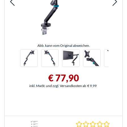
Abb. kann vom Original abweichen.
€ 77,90
inkl. MwSt. und zzgl. Versandkosten ab
€ 9,99
0.0 Stern