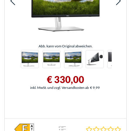
Abb. kann vom Original abweichen.
€ 330,00
inkl. MwSt. und zzgl. Versandkosten ab
€ 9,99
0.0 S