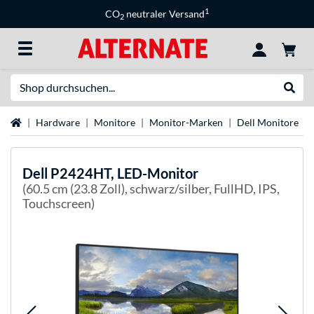
1
CO
neutraler Versand
2
Suche
Suche
Startseite
Hardware
Monitore
Monitor-Marken
Dell Monitore
Dell
P2424HT, LED-Monitor
(60.5 cm (23.8 Zoll), schwarz/silber, FullHD, IPS,
Touchscreen)