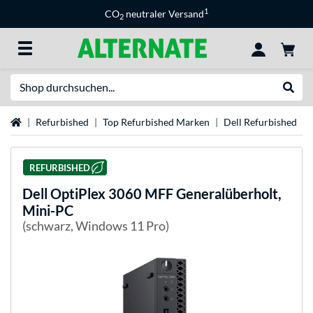
1
CO
neutraler Versand
2
Suche
Suche
Startseite
Refurbished
Top Refurbished Marken
Dell Refurbished
REFURBISHED
Dell
OptiPlex 3060 MFF Generalüberholt,
Mini-PC
(schwarz, Windows 11 Pro)