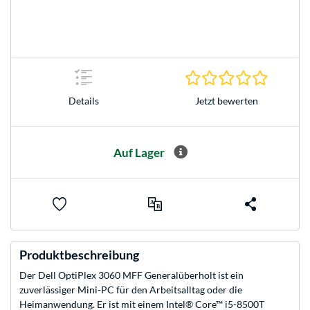
0.0 Stern
Jetzt bewerten
Details
Auf Lager
Produktbeschreibung
Der Dell OptiPlex 3060 MFF Generalüberholt ist ein
zuverlässiger Mini-PC für den Arbeitsalltag oder die
Heimanwendung. Er ist mit einem Intel® Core™ i5-8500T