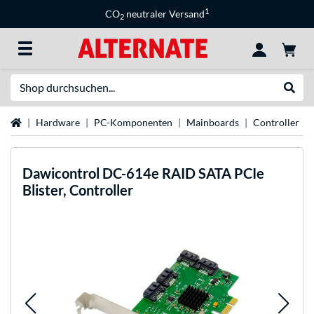
1
CO
neutraler Versand
2
Suche
Suche
Startseite
Hardware
PC-Komponenten
Mainboards
Controller
Dawicontrol
DC-614e RAID SATA PCIe
Blister, Controller