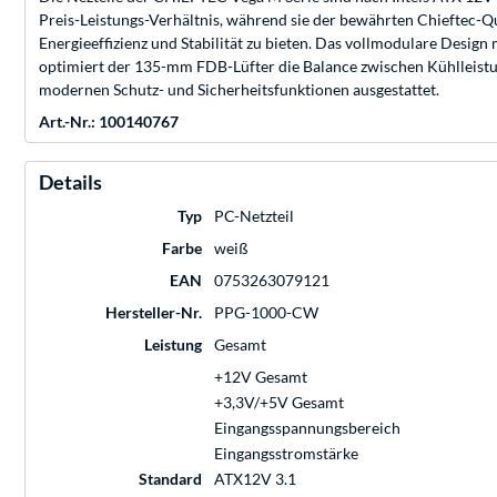
Preis-Leistungs-Verhältnis, während sie der bewährten Chieftec-Q
Energieeffizienz und Stabilität zu bieten. Das vollmodulare Desi
optimiert der 135-mm FDB-Lüfter die Balance zwischen Kühlleistun
modernen Schutz- und Sicherheitsfunktionen ausgestattet.
Art.-Nr.: 100140767
Details
Typ
PC-Netzteil
Farbe
weiß
EAN
0753263079121
Hersteller-Nr.
PPG-1000-CW
Leistung
Gesamt
+12V Gesamt
+3,3V/+5V Gesamt
Eingangsspannungsbereich
Eingangsstromstärke
Standard
ATX12V 3.1