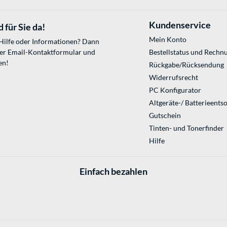
Kundenservice
 für Sie da!
Mein Konto
 Hilfe oder Informationen? Dann
ser
Email-Kontaktformular
und
Bestellstatus und Rechn
en!
Rückgabe/Rücksendung
Widerrufsrecht
PC Konfigurator
Altgeräte-/ Batterieents
Gutschein
Tinten- und Tonerfinder
Hilfe
Einfach bezahlen