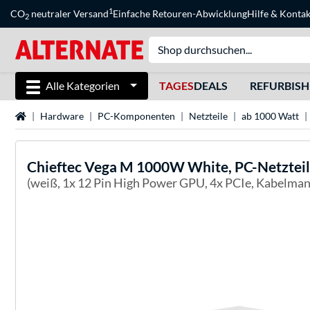
1
CO
neutraler Versand
Einfache Retouren-Abwicklung
Hilfe
&
Kontak
2
Alle Kategorien
TAGES
DEALS
REFURBIS
Startseite
Hardware
PC-Komponenten
Netzteile
ab 1000 Watt
Chieftec
Vega M 1000W White, PC-Netzteil
(weiß, 1x 12 Pin High Power GPU, 4x PCIe, Kabelma