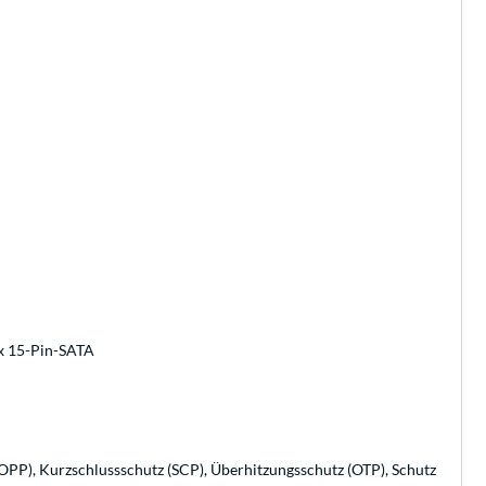
6x 15-Pin-SATA
PP), Kurzschlussschutz (SCP), Überhitzungsschutz (OTP), Schutz