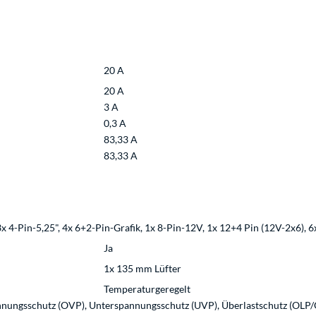
20 A
20 A
3 A
0,3 A
83,33 A
83,33 A
 4-Pin-5,25", 4x 6+2-Pin-Grafik, 1x 8-Pin-12V, 1x 12+4 Pin (12V-2x6), 
Ja
1x 135 mm Lüfter
Temperaturgeregelt
nungsschutz (OVP), Unterspannungsschutz (UVP), Überlastschutz (OLP/O