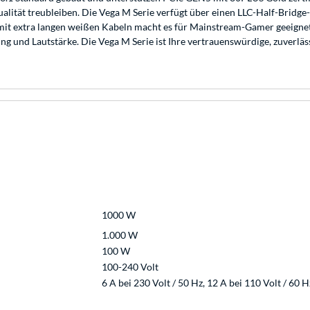
ualität treubleiben. Die Vega M Serie verfügt über einen LLC-Half-Bridg
gn mit extra langen weißen Kabeln macht es für Mainstream-Gamer geeigne
g und Lautstärke. Die Vega M Serie ist Ihre vertrauenswürdige, zuverläs
1000 W
1.000 W
100 W
100-240 Volt
6 A bei 230 Volt / 50 Hz, 12 A bei 110 Volt / 60 H