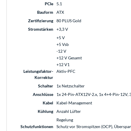
PCIe
5.1
Bauform
ATX
Zertifizierung
80 PLUS Gold
Stromstärken
+3,3 V
+5 V
+5 Vsb
-12 V
+12 V Gesamt
+12 V1
Leistungsfaktor-
Aktiv-PFC
Korrektur
Schalter
1x Netzschalter
Anschlüsse
1x 24-Pin-ATX12V-2.x, 1x 4+4-Pin-12V, 3x
Kabel
Kabel-Management
Kühlung
Anzahl Lüfter
Regelung
Schutzfunktionen
Schutz vor Stromspitzen (OCP), Überspan