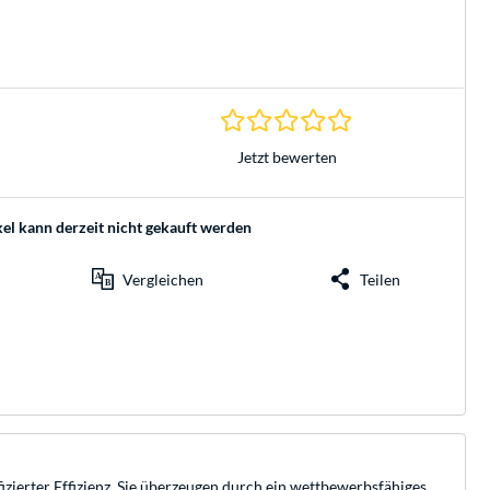
0.0 Sterne bei 0 Be
Jetzt bewerten
kel kann derzeit nicht gekauft werden
Vergleichen
Teilen
zierter Effizienz. Sie überzeugen durch ein wettbewerbsfähiges