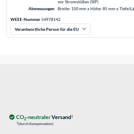
vor Stromstößen (SIP)
Abmessungen
Breite: 150 mm x Höhe: 85 mm x Tiefe/
WEEE-Nummer
54978142
Verantwortliche Person für die EU
CO
-neutraler
Versand
1
2
1
(durch Kompensation)