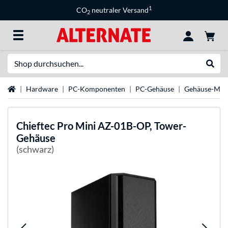
1
CO
neutraler Versand
2
Suche
Suche
Startseite
Hardware
PC-Komponenten
PC-Gehäuse
Gehäuse-Mar
Chieftec
Pro Mini AZ-01B-OP, Tower-
Gehäuse
(schwarz)