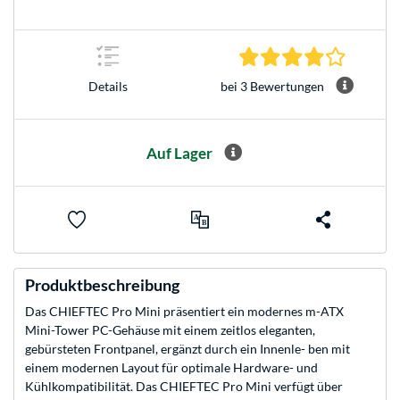
4.0 Stern
bei 3 Bewertungen
Details
Auf Lager
Produktbeschreibung
Das CHIEFTEC Pro Mini präsentiert ein modernes m-ATX
Mini-Tower PC-Gehäuse mit einem zeitlos eleganten,
gebürsteten Frontpanel, ergänzt durch ein Innenle- ben mit
einem modernen Layout für optimale Hardware- und
Kühlkompatibilität. Das CHIEFTEC Pro Mini verfügt über