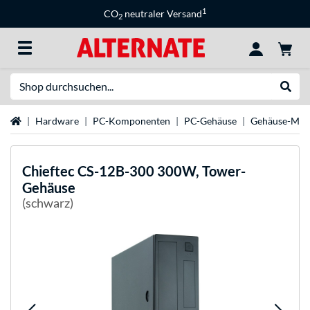
1
CO
neutraler Versand
2
Suche
Suche
Startseite
Hardware
PC-Komponenten
PC-Gehäuse
Gehäuse-Mar
Chieftec
CS-12B-300 300W, Tower-
Gehäuse
(schwarz)