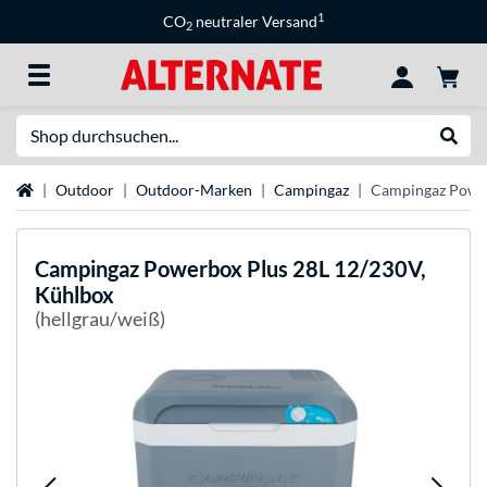
1
CO
neutraler Versand
2
Suche
Suche
Startseite
Outdoor
Outdoor-Marken
Campingaz
Campingaz Power
Campingaz
Powerbox Plus 28L 12/230V,
Kühlbox
(hellgrau/weiß)