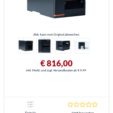
Abb. kann vom Original abweichen.
€ 816,00
inkl. MwSt. und zzgl. Versandkosten ab
€ 9,99
0.0 Stern
Jetzt bewerten
Details