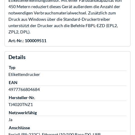
Etikettenerkennungssensor. Mit einer Farbbandkapazität von
450 Metern reduziert dieses Gerät außerdem die Anzahl der
notwendigen Verbrauchsmaterialwechsel. Zusätzlich zum
Druck aus Windows über die Standard-Druckertreiber
unterstützt der Drucker auch die Befehle FBPL-EZD (EPL2,
ZPL2, DPL).
Art.-Nr.: 100009511
Details
Typ
Etikettendrucker
EAN
4977766804684
Hersteller-Nr.
TJ4020TNZ1
Netzwerkfähig
Ja
Anschlüsse
Seriell (RS-232C), Ethernet (10/100 Base-TX), USB