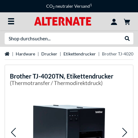
1
CO
neutraler Versand
2
Suche
Suche
Startseite
Hardware
Drucker
Etikettendrucker
Brother TJ-4020TN
Brother
TJ-4020TN, Etikettendrucker
(Thermotransfer / Thermodirektdruck)