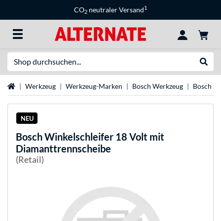
1
CO
neutraler Versand
2
Suche
Suche
Startseite
Werkzeug
Werkzeug-Marken
Bosch Werkzeug
Bosch Sc
NEU
Bosch
Winkelschleifer 18 Volt mit
Diamanttrennscheibe
(Retail)