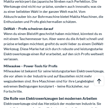
Makita verkörpert das japanische Streben nach Perfektion. Die
Werkzeuge sind nicht nur präzise, sondern auch innovativ, was sie
zu einer beliebten Wahl in der ganzen Welt macht. Vom
Akkuschrauber bis zur Bohrmaschine bietet Makita Maschinen, die
Enthusiasten und Profis gleichermaßen schätzen.
DeWalt – Profis schwören darauf
Wenn du einen Bleistift geschnitzt haben möchtest, könntest du es
mit einem Taschenmesser tun. Aber wenn du die Arbeit schnell und
präzise erledigen möchtest, greifst du wohl lieber zu einem DeWalt-
Werkzeug. Diese Marke hat sich durch robuste und leistungsstarke
Elektrowerkzeuge einen Ruf erarbeitet, auf den sich Profis weltweit
verlassen.
Milwaukee – Power-Tools für Profis
Milwaukee ist bekannt für seine leistungsstarken Elektrowerkzeuge,
die vor allem in der Industrie und auf Baustellen nicht mehr
wegzudenken sind. Ihre Maschinen sind für ihre Langlebigkeit und
extremen Bedingungen konzipiert – keine Rückzieher, nur
Fortschritte.
Die Rolle von Elektrowerkzeugen bei modernen Arbeiten
Elektrowerkzeuge sind das Herzstück der modernen Industrie. Sie