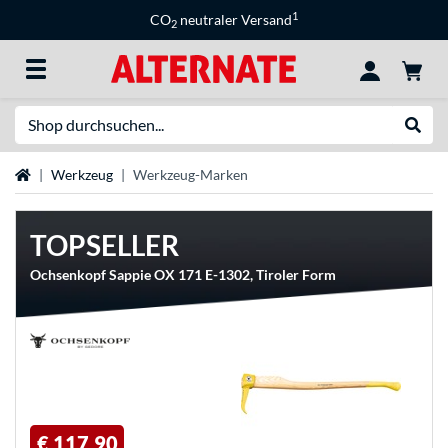
1
CO
neutraler Versand
2
Suche
Suche
Startseite
Werkzeug
Werkzeug-Marken
TOPSELLER
Ochsenkopf Sappie OX 171 E-1302, Tiroler Form
€ 117,90