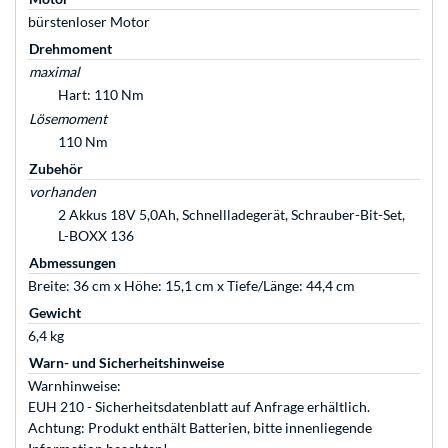
bürstenloser Motor
Drehmoment
maximal
Hart: 110 Nm
Lösemoment
110 Nm
Zubehör
vorhanden
2 Akkus 18V 5,0Ah, Schnellladegerät, Schrauber-Bit-Set,
L-BOXX 136
Abmessungen
Breite: 36 cm x Höhe: 15,1 cm x Tiefe/Länge: 44,4 cm
Gewicht
6,4 kg
Warn- und Sicherheitshinweise
Warnhinweise:
EUH 210 - Sicherheitsdatenblatt auf Anfrage erhältlich.
Achtung: Produkt enthält Batterien, bitte innenliegende