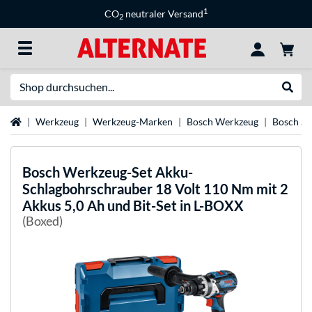
1
CO
neutraler Versand
2
Suche
Suche
Startseite
Werkzeug
Werkzeug-Marken
Bosch Werkzeug
Bosch Sc
Bosch
Werkzeug-Set Akku-
Schlagbohrschrauber 18 Volt 110 Nm mit 2
Akkus 5,0 Ah und Bit-Set in L-BOXX
(Boxed)