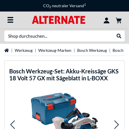
1
CO
neutraler Versand
2
Suche
Suche
Startseite
Werkzeug
Werkzeug-Marken
Bosch Werkzeug
Bosch Sä
Bosch
Werkzeug-Set: Akku-Kreissäge GKS
18 Volt 57 GX mit Sägeblatt in L-BOXX