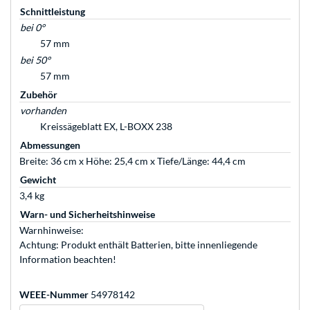
Schnittleistung
bei 0°
57 mm
bei 50°
57 mm
Zubehör
vorhanden
Kreissägeblatt EX, L-BOXX 238
Abmessungen
Breite: 36 cm x Höhe: 25,4 cm x Tiefe/Länge: 44,4 cm
Gewicht
3,4 kg
Warn- und Sicherheitshinweise
Warnhinweise:
Achtung: Produkt enthält Batterien, bitte innenliegende
Information beachten!
WEEE-Nummer
54978142