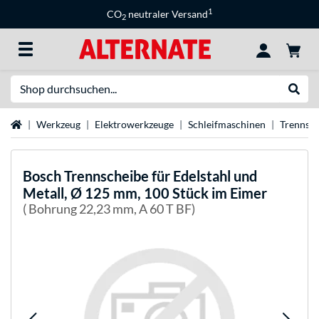
1
CO
neutraler Versand
2
Suche
Suche
Startseite
Werkzeug
Elektrowerkzeuge
Schleifmaschinen
Trennsc
Bosch
Trennscheibe für Edelstahl und
Metall, Ø 125 mm, 100 Stück im Eimer
( Bohrung 22,23 mm, A 60 T BF)