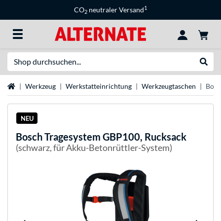
1
CO
neutraler Versand
2
Suche
Suche
Startseite
Werkzeug
Werkstatteinrichtung
Werkzeugtaschen
Bosc
NEU
Bosch
Tragesystem GBP100, Rucksack
(schwarz, für Akku-Betonrüttler-System)