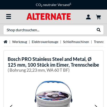
1
CO
neutraler Versand
2
Suche
Suche
Startseite
Werkzeug
Elektrowerkzeuge
Schleifmaschinen
Trennsc
Bosch
PRO Stainless Steel and Metal, Ø
125 mm, 100 Stück im Eimer, Trennscheibe
( Bohrung 22,23 mm, WA 60 T BF)