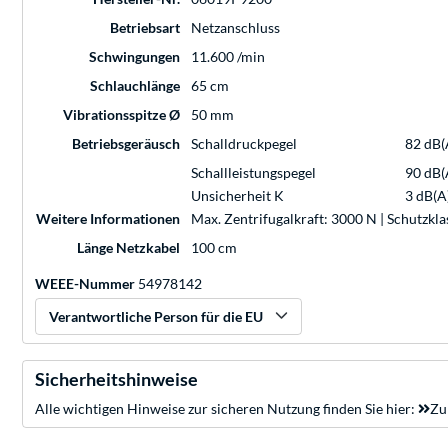
Betriebsart
Netzanschluss
Schwingungen
11.600 /min
Schlauchlänge
65 cm
Vibrationsspitze Ø
50 mm
Betriebsgeräusch
Schalldruckpegel
82 dB(
Schallleistungspegel
90 dB(
Unsicherheit K
3 dB(A
Weitere Informationen
Max. Zentrifugalkraft: 3000 N | Schutzkla
Länge Netzkabel
100 cm
WEEE-Nummer
54978142
Verantwortliche Person für die EU
Sicherheitshinweise
Alle wichtigen Hinweise zur sicheren Nutzung finden Sie hier:
Zu