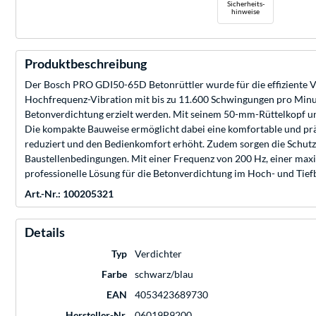
Sicherheits-
hinweise
Produktbeschreibung
Der Bosch PRO GDI50-65D Betonrüttler wurde für die effiziente Ver
Hochfrequenz-Vibration mit bis zu 11.600 Schwingungen pro Minut
Betonverdichtung erzielt werden. Mit seinem 50-mm-Rüttelkopf un
Die kompakte Bauweise ermöglicht dabei eine komfortable und prä
reduziert und den Bedienkomfort erhöht. Zudem sorgen die Schutz
Baustellenbedingungen. Mit einer Frequenz von 200 Hz, einer max
professionelle Lösung für die Betonverdichtung im Hoch- und Tief
Art.-Nr.: 100205321
Details
Typ
Verdichter
Farbe
schwarz/blau
EAN
4053423689730
Hersteller-Nr.
06019P9200