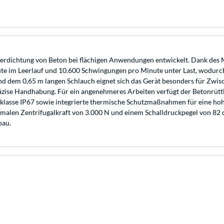
dichtung von Beton bei flächigen Anwendungen entwickelt. Dank des Moto
e im Leerlauf und 10.600 Schwingungen pro Minute unter Last, wodurch 
d dem 0,65 m langen Schlauch eignet sich das Gerät besonders für Zwis
zise Handhabung. Für ein angenehmeres Arbeiten verfügt der Betonrüttl
klasse IP67 sowie integrierte thermische Schutzmaßnahmen für eine hohe
imalen Zentrifugalkraft von 3.000 N und einem Schalldruckpegel von 82
bau.