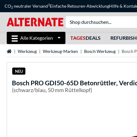
1
CO
neutraler Versand
Einfache Retouren-Abwicklung
Hilfe
&
Kontak
2
Alle Kategorien
TAGES
DEALS
REFURBIS
Startseite
Werkzeug
Werkzeug-Marken
Bosch Werkzeug
Bosch P
NEU
Bosch
PRO GDI50-65D Betonrüttler, Verdi
(schwarz/blau, 50 mm Rüttelkopf)