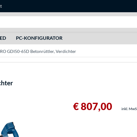
t
Suche
HED
PC-KONFIGURATOR
RO GDI50-65D Betonrüttler, Verdichter
chter
€ 807,00
inkl. MwS