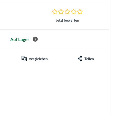
0.0 Sterne bei 0 Be
Jetzt bewerten
Auf Lager
Vergleichen
Teilen