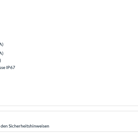
A)
A)
)
sse IP67
 den Sicherheitshinweisen