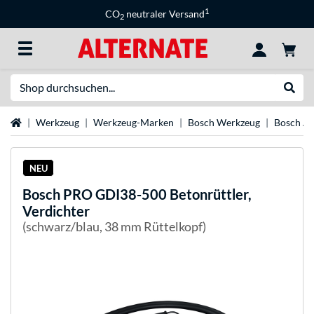
1
CO
neutraler Versand
2
Suche
Suche
Startseite
Werkzeug
Werkzeug-Marken
Bosch Werkzeug
Bosch A
NEU
Bosch
PRO GDI38-500 Betonrüttler,
Verdichter
(schwarz/blau, 38 mm Rüttelkopf)