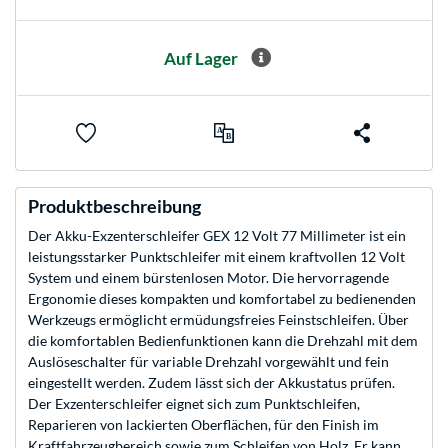
Auf Lager
Produktbeschreibung
Der Akku-Exzenterschleifer GEX 12 Volt 77 Millimeter ist ein
leistungsstarker Punktschleifer mit einem kraftvollen 12 Volt
System und einem bürstenlosen Motor. Die hervorragende
Ergonomie dieses kompakten und komfortabel zu bedienenden
Werkzeugs ermöglicht ermüdungsfreies Feinstschleifen. Über
die komfortablen Bedienfunktionen kann die Drehzahl mit dem
Auslöseschalter für variable Drehzahl vorgewählt und fein
eingestellt werden. Zudem lässt sich der Akkustatus prüfen.
Der Exzenterschleifer eignet sich zum Punktschleifen,
Reparieren von lackierten Oberflächen, für den Finish im
Kraftfahrzeugbereich sowie zum Schleifen von Holz. Er kann