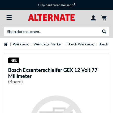
1
CO
neutraler Versand
2
Suche
Suche
Startseite
Werkzeug
Werkzeug-Marken
Bosch Werkzeug
Bosch Sc
NEU
Bosch
Exzenterschleifer GEX 12 Volt 77
Millimeter
(Boxed)