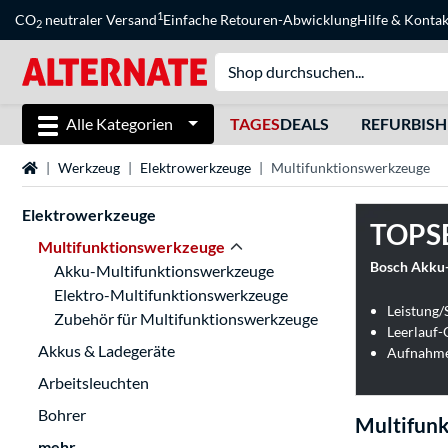
1
CO
neutraler Versand
Einfache Retouren-Abwicklung
Hilfe
&
Kontak
2
Alle Kategorien
TAGES
DEALS
REFURBIS
Startseite
Werkzeug
Elektrowerkzeuge
Multifunktionswerkzeuge
Elektrowerkzeuge
TOPS
Multifunktionswerkzeuge
Akku-Multifunktionswerkzeuge
Elektro-Multifunktionswerkzeuge
Leistung/
Zubehör für Multifunktionswerkzeuge
Leerlauf-
Akkus & Ladegeräte
Arbeitsleuchten
Bohrer
Multifun
mehr...