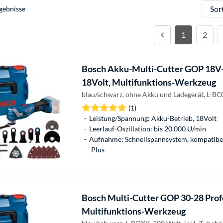
Sortie
gebnisse
1
2
Bosch
Akku-Multi-Cutter GOP 18V-3
18Volt, Multifunktions-Werkzeug
blau/schwarz, ohne Akku und Ladegerät, L-B
(1)
Leistung/Spannung: Akku-Betrieb, 18Volt
Leerlauf-Oszillation: bis 20.000 U/min
Aufnahme: Schnellspannsystem, kompatibel 
Plus
Bosch
Multi-Cutter GOP 30-28 Profe
Multifunktions-Werkzeug