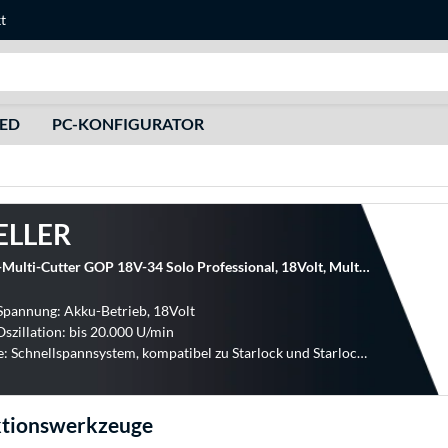
t
Suche
HED
PC-KONFIGURATOR
ELLER
Bosch Akku-Multi-Cutter GOP 18V-34 Solo Professional, 18Volt, Multifunktions-Werkzeug
Spannung: Akku-Betrieb, 18Volt
Oszillation: bis 20.000 U/min
Aufnahme: Schnellspannsystem, kompatibel zu Starlock und Starlock Plus
ktionswerkzeuge