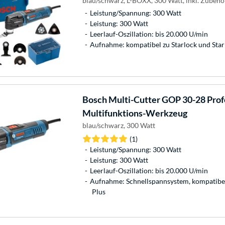
blau/schwarz, L-BOXX, 300 Watt, inkl. Zubehö
Leistung/Spannung: 300 Watt
Leistung: 300 Watt
Leerlauf-Oszillation: bis 20.000 U/min
Aufnahme: kompatibel zu Starlock und Star
Bosch
Multi-Cutter GOP 30-28 Profe
Multifunktions-Werkzeug
blau/schwarz, 300 Watt
(1)
Leistung/Spannung: 300 Watt
Leistung: 300 Watt
Leerlauf-Oszillation: bis 20.000 U/min
Aufnahme: Schnellspannsystem, kompatibel 
Plus