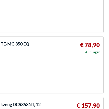
 TE-MG 350 EQ
€ 78,90
Auf Lager
rkzeug DCS353NT, 12
€ 157,90