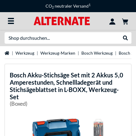
1
CO
neutraler Versand
2
Suche
Suche
Startseite
Werkzeug
Werkzeug-Marken
Bosch Werkzeug
Bosch Sä
Bosch
Akku-Stichsäge Set mit 2 Akkus 5,0
Amperestunden, Schnellladegerät und
Stichsägeblattset in L-BOXX, Werkzeug-
Set
(Boxed)