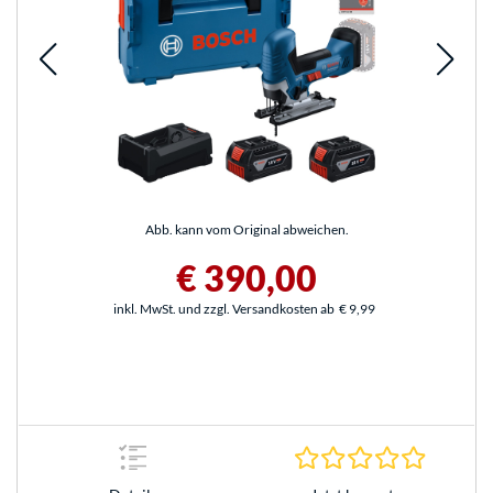
Abb. kann vom Original abweichen.
€ 390,00
inkl. MwSt. und zzgl. Versandkosten ab
€ 9,99
0.0 Stern