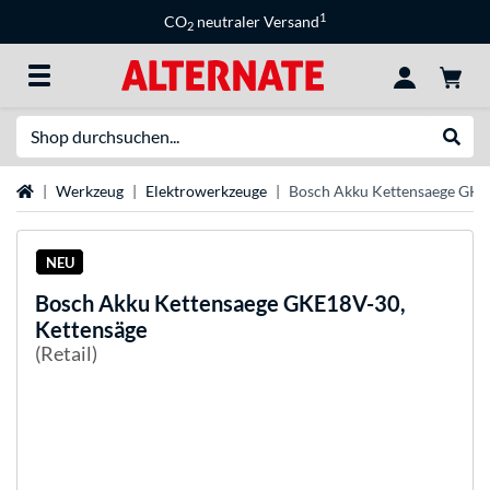
1
CO
neutraler Versand
2
Suche
Suche
Startseite
Werkzeug
Elektrowerkzeuge
Bosch Akku Kettensaege GKE
NEU
Bosch
Akku Kettensaege GKE18V-30,
Kettensäge
(Retail)