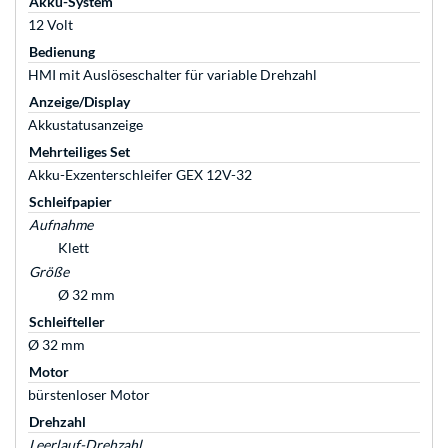
Akku-System
12 Volt
Bedienung
HMI mit Auslöseschalter für variable Drehzahl
Anzeige/Display
Akkustatusanzeige
Mehrteiliges Set
Akku-Exzenterschleifer GEX 12V-32
Schleifpapier
Aufnahme
Klett
Größe
Ø 32 mm
Schleifteller
Ø 32 mm
Motor
bürstenloser Motor
Drehzahl
Leerlauf-Drehzahl