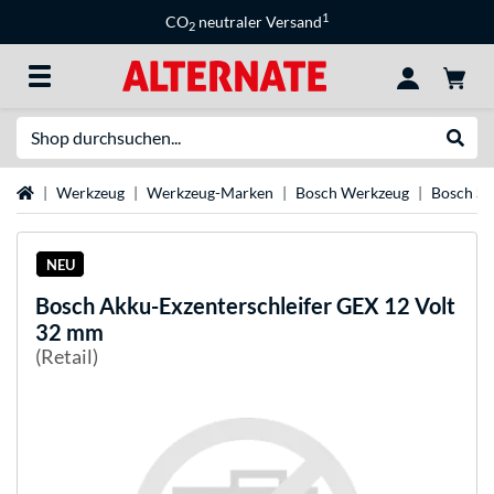
1
CO
neutraler Versand
2
Suche
Suche
Startseite
Werkzeug
Werkzeug-Marken
Bosch Werkzeug
Bosch Sc
NEU
Bosch
Akku-Exzenterschleifer GEX 12 Volt
32 mm
(Retail)