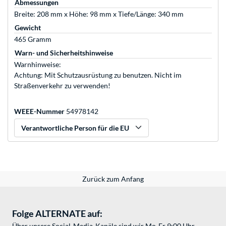
Abmessungen
Breite: 208 mm x Höhe: 98 mm x Tiefe/Länge: 340 mm
Gewicht
465 Gramm
Warn- und Sicherheitshinweise
Warnhinweise:
Achtung: Mit Schutzausrüstung zu benutzen. Nicht im
Straßenverkehr zu verwenden!
WEEE-Nummer
54978142
Verantwortliche Person für die EU
Zurück zum Anfang
Folge ALTERNATE auf:
Über unsere Social-Media-Kanäle sind wir Mo-Fr 9:00 Uhr -