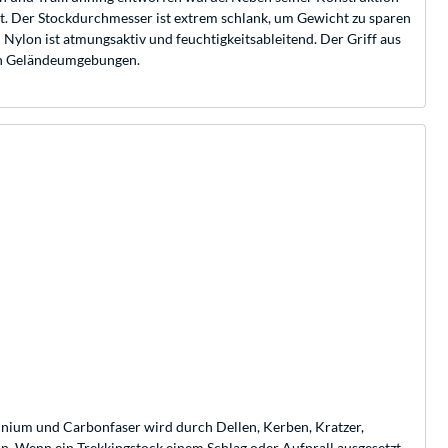
st. Der Stockdurchmesser ist extrem schlank, um Gewicht zu sparen
 Nylon ist atmungsaktiv und feuchtigkeitsableitend. Der Griff aus
nen Geländeumgebungen.
nium und Carbonfaser wird durch Dellen, Kerben, Kratzer,
n. Wenn ein Trekkingstock einem Schlag oder Aufprall ausgesetzt