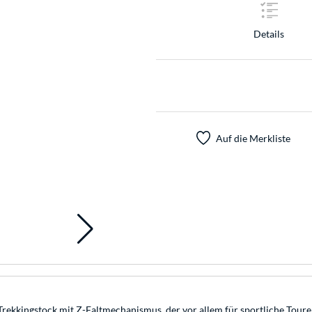
Details
Auf die Merkliste
Trekkingstock mit Z-Faltmechanismus, der vor allem für sportliche Tou