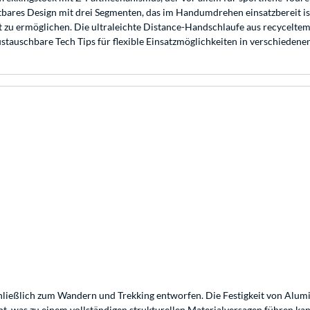
ltbares Design mit drei Segmenten, das im Handumdrehen einsatzbereit i
t zu ermöglichen. Die ultraleichte Distance-Handschlaufe aus recyceltem
auschbare Tech Tips für flexible Einsatzmöglichkeiten in verschiede
ließlich zum Wandern und Trekking entworfen. Die Festigkeit von Alumi
, was zu einem vollständigen strukturellen Materialversagen führen kan