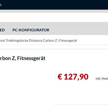
t
Suche
HED
PC-KONFIGURATOR
nd Trekkingstöcke Distance Carbon Z, Fitnessgerät
rbon Z, Fitnessgerät
€ 127,90
inkl. MwS