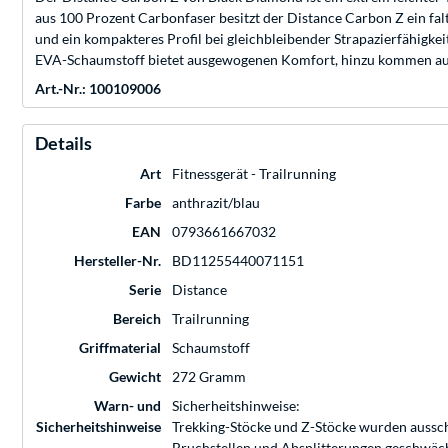
aus 100 Prozent Carbonfaser besitzt der Distance Carbon Z ein fa
und ein kompakteres Profil bei gleichbleibender Strapazierfähigkei
EVA-Schaumstoff bietet ausgewogenen Komfort, hinzu kommen aust
Art.-Nr.: 100109006
Details
Art
Fitnessgerät - Trailrunning
Farbe
anthrazit/blau
EAN
0793661667032
Hersteller-Nr.
BD11255440071151
Serie
Distance
Bereich
Trailrunning
Griffmaterial
Schaumstoff
Gewicht
272 Gramm
Warn- und
Sicherheitshinweise:
Sicherheitshinweise
Trekking-Stöcke und Z-Stöcke wurden aussch
Bruchstellen und Absplitterungen geschwächt