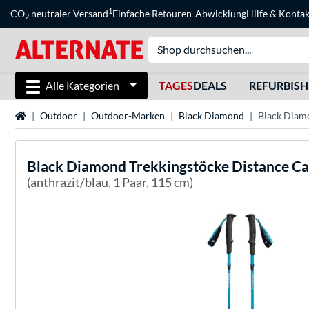
1
CO
neutraler Versand
Einfache Retouren-Abwicklung
Hilfe
&
Kontak
2
Alle Kategorien
TAGES
DEALS
REFURBIS
Startseite
Outdoor
Outdoor-Marken
Black Diamond
Black Diamo
Black Diamond
Trekkingstöcke Distance Ca
(anthrazit/blau, 1 Paar, 115 cm)