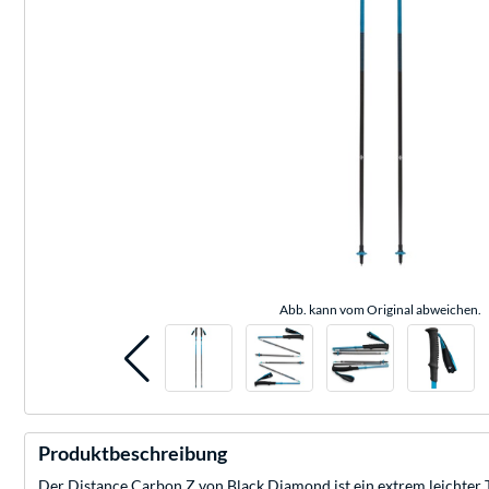
Abb. kann vom Original abweichen.
Produktbeschreibung
Der Distance Carbon Z von Black Diamond ist ein extrem leichter 