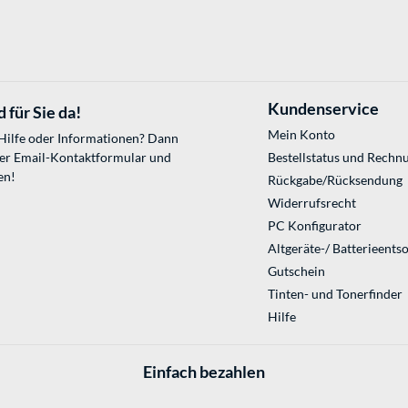
Kundenservice
 für Sie da!
Mein Konto
 Hilfe oder Informationen? Dann
ser
Email-Kontaktformular
und
Bestellstatus und Rechn
en!
Rückgabe/Rücksendung
Widerrufsrecht
PC Konfigurator
Altgeräte-/ Batterieents
Gutschein
Tinten- und Tonerfinder
Hilfe
Einfach bezahlen