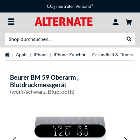
1
CO
neutraler Versand
2
Suche
Suche
Startseite
Apple
iPhone
iPhone-Zubehör
Gesundheit & Fitness
Beurer
BM 59 Oberarm ,
Blutdruckmessgerät
(weiß/schwarz, Bluetooth)