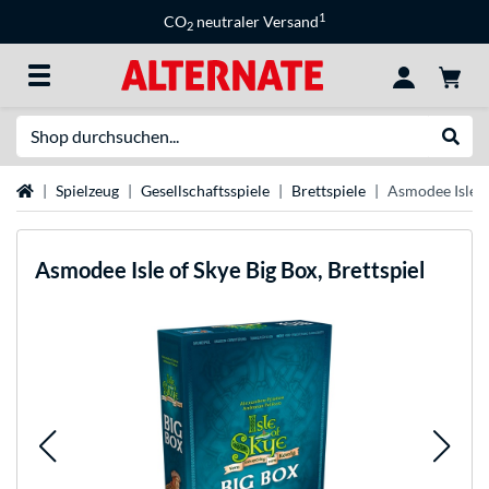
1
CO
neutraler Versand
2
Suche
Suche
Startseite
Spielzeug
Gesellschaftsspiele
Brettspiele
Asmodee Isle of
Asmodee
Isle of Skye Big Box, Brettspiel