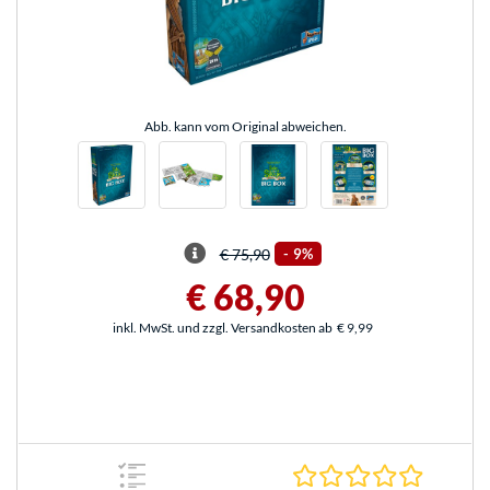
Abb. kann vom Original abweichen.
€ 75,90
-
9%
€ 68,90
inkl. MwSt. und zzgl. Versandkosten ab
€ 9,99
0.0 Stern