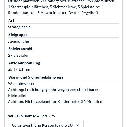
Druidenplättchen, 30 Randgebiet-Plättchen, 95 Goldmünzen,
1 Starterspielplättchen, 5 Sichtschirme, 5 Spielsteine, 1
Rundenmarrker, 5 Abwurfmarker, Beutel, Regelheft
Art
Strategiespiel
Zielgruppe
Jugendliche
Spieleranzahl
2 - 5 Spieler
Altersempfehlung
ab 12 Jahren
Warn- und Sicherheitshinweise
Warnhinweise:
Achtung: Erstickungsgefahr wegen verschluckbarer
Kleinteile!
Achtung: Nicht geeignet für Kinder unter 36 Monaten!
WEEE-Nummer
45270229
Verantwortliche Person für die EU